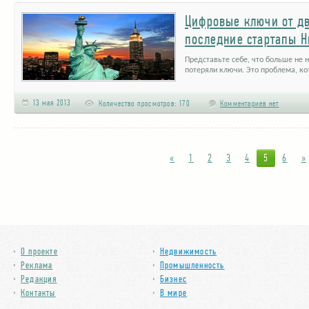
Цифровые ключи от дв
последние стартапы 
Представьте себе, что больше не н
потеряли ключи. Это проблема, ко
…
13 мая 2013
Количество просмотров:
170
Комментариев нет
«
1
2
3
4
5
6
»
О проекте
Недвижимость
Реклама
Промышленность
Редакция
Бизнес
Контакты
В мире