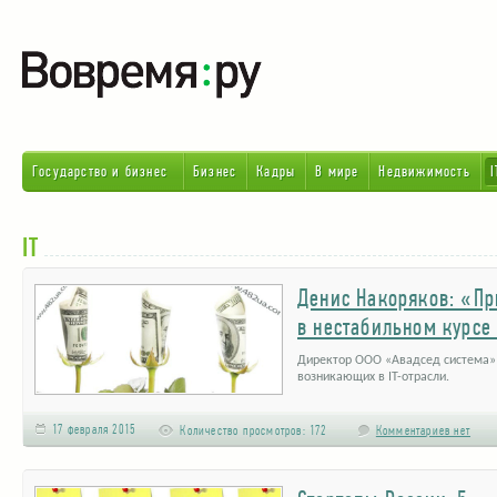
Государство и бизнес
Бизнес
Кадры
В мире
Недвижимость
I
IT
Денис Накоряков: «П
в нестабильном курсе
Директор ООО «Авадсед система» 
возникающих в IT-отрасли.
17 февраля 2015
Количество просмотров:
172
Комментариев нет