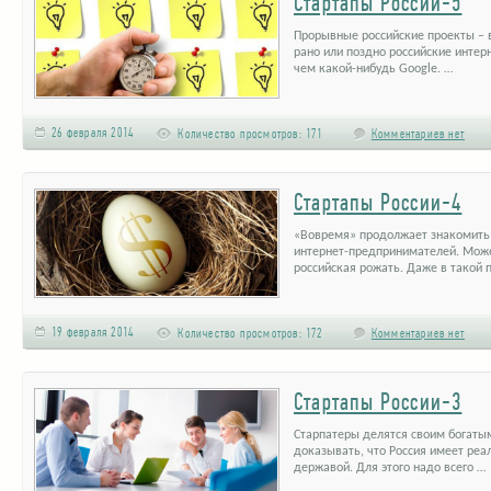
Стартапы России-5
Прорывные российские проекты – в
рано или поздно российские интер
чем какой-нибудь Google. …
26 февраля 2014
Количество просмотров:
171
Комментариев нет
Стартапы России-4
«Вовремя» продолжает знакомить 
интернет-предпринимателей. Мож
российская рожать. Даже в такой 
19 февраля 2014
Количество просмотров:
172
Комментариев нет
Стартапы России-3
Старпатеры делятся своим богаты
доказывать, что Россия имеет реа
державой. Для этого надо всего …