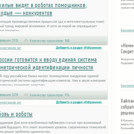
рассказы
илые видят в роботах помощников,
решить п
нужен че
лодые — конкурентов
тизация производственных процессов (да и интеллектуальных тоже)
ый тренд мировой экономики. И хотя он порой не оправдывает
Комменти
ые прогнозы …
февраля 2018
Количество просмотров:
968
«Немн
мментариев нет
Секрет
оссии готовится к вводу единая система
Форум ма
будущее"
метрической идентификации личности
8 году российские банки начнут полноценное внедрение единой
етрической системы идентификации клиентов. Уже в июле компания
елеком» планирует запустить …
Комменти
февраля 2018
Количество просмотров:
976
Хайпа
мментариев нет
собрал
решен
овь и роботы
В Казани
еддверии Дня всех влюбленных публикуем статью про возможный
нефть Ро
арий будущего. Кто знает возможно уровень современных технологий
блокчейн
чно решит проблему одиночества.