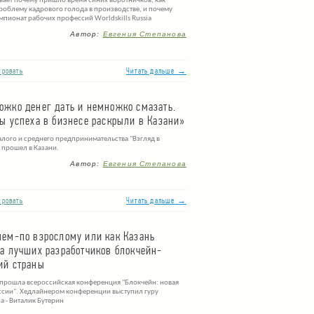
вает почему пришло время синих воротничков, как
роблему кадрового голода в производстве, и почему
мпионат рабочих профессий Worldskills Russia
Автор:
Евгения Степанова
ровать
Читать дальше →
ожко денег дать и немножко смазать.
ы успеха в бизнесе раскрыли в Казани»
лого и среднего предпринимательства "Взгляд в
 прошел в Казани.
Автор:
Евгения Степанова
ровать
Читать дальше →
нем-по взрослому или как Казань
а лучших разработчиков блокчейн-
ий страны
 прошла всероссийская конференция "Блокчейн: новая
ссии". Хедлайнером конференции выступил гуру
а - Виталик Бутерин