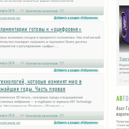
гда не вытеснит полностью живого преподавателя …
марта 2018
Количество просмотров:
171
мментариев нет
ламентарии готовы к «оцифровке»
вая экономика сегодня в приоритете госполитики. Уже этой весной
тельство планирует направить в парламент более десятка
нопроектов о регулировании «цифры». …
Торг
марта 2018
Количество просмотров:
171
Издани
автома
установ
технологий, которые изменят мир в
17 сен
жайшие годы. Часть первая
АВ
Т
ллическая 3D-печать, сенсорные города и выращивание
ственных эмбрионов — в подборке от журнала MIT Technology
ew. Металлическая 3D-печать «3D-печать — …
Азат Г
ворот
марта 2018
Количество просмотров:
171
Председа
мментариев нет
«Союз пр