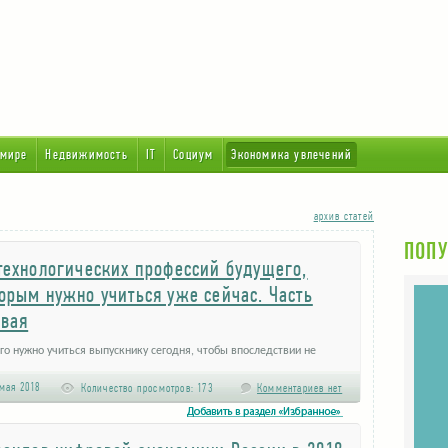
 мире
Недвижимость
IT
Социум
Экономика увлечений
архив статей
ПОПУ
технологических профессий будущего,
орым нужно учиться уже сейчас. Часть
рвая
го нужно учиться выпускнику сегодня, чтобы впоследствии не
ться не у дел? В партнерстве с Олимпиадой НТИ и РВК …
мая 2018
Количество просмотров:
173
Комментариев нет