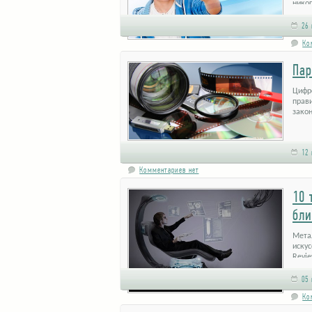
нико
26 
Ко
Пар
Цифро
прави
зако
12 
Комментариев нет
10 
бли
Мета
искус
Revi
05 
Ко