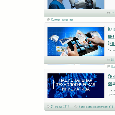
12 
Комментариев нет
Как
вне
(ин
За п
предо
круп
05 
Ко
Уни
кад
Как 
прак
29 января 2018
Количество просмотров:
673