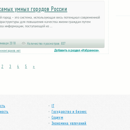
самых умных городов России
й город – это система, использующая весь потенциал современной
нфраструктуры для повышения качества жизни граждан путем
иза информации, поступающей из …
января 2018
Количество просмотров:
837
мментариев нет
2
3
4
5
»
сть
IT
ность
Государство и бизнес
Социум
Экономика увлечений