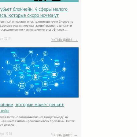
 убьет блокчейн: 4 сферы малого
еса, которые скоро исчезнут
твенный интеллект и технология цепочки блоков не
 сделают участников транзакций равноправными и
посредников, но и ликвидируют ряд офисных …
аря 2019
Читать далее →
роблем, которые может решить
чейн
акая-то технология или бизнес входят в моду, их
 начинают считать «решением всех проблем». Не так
все искали …
ября 2018
Читать далее →