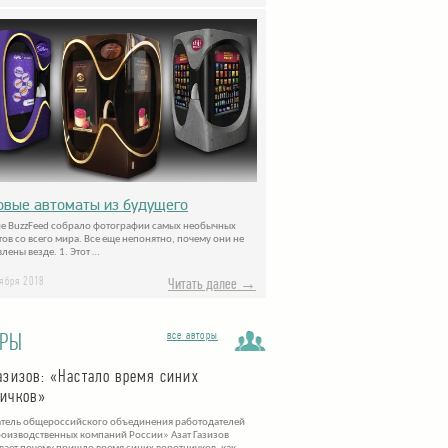
овые автоматы из будущего
е BuzzFeed собрало фотографии самых необычных
тов со всего мира. Все еще непонятно, почему они не
лены везде. 1. Этот …
тября 2018
Читать далее →
ОРЫ
все авторы
азизов: «Настало время синих
ничков»
тель общероссийского объединения работодателей
оизводственных компаний России» Азат Газизов