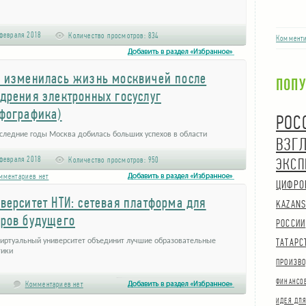
февраля 2018
Количество просмотров:
834
Комменти
 изменилась жизнь москвичей после
ПОП
дрения электронных госуслуг
фографика)
РОС
оследние годы Москва добилась больших успехов в области
ВЗГ
ставления государственных электронных услуг и встала в один ряд с
нейшими …
февраля 2018
Количество просмотров:
950
ЭКСП
мментариев нет
ЦИФРО
верситет НТИ: сетевая платформа для
KAZANS
ров будущего
РОССИИ
ТАТАРС
виртуальный университет объединит лучшие образовательные
тики
ПРОИЗВО
ФИНАНСО
Комментариев нет
ИДЕЯ ДЛЯ