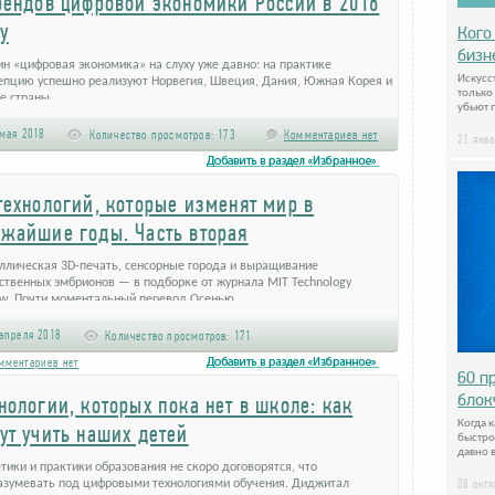
рендов цифровой экономики России в 2018
у
Кого
бизн
н «цифровая экономика» на слуху уже давно: на практике
Искусс
епцию успешно реализуют Норвегия, Швеция, Дания, Южная Корея и
только
е страны. …
убьют 
мая 2018
Количество просмотров:
173
Комментариев нет
21 янв
технологий, которые изменят мир в
жайшие годы. Часть вторая
ллическая 3D-печать, сенсорные города и выращивание
ственных эмбрионов — в подборке от журнала MIT Technology
ew. Почти моментальный перевод Осенью …
апреля 2018
Количество просмотров:
171
мментариев нет
60 п
блок
нологии, которых пока нет в школе: как
Когда к
ут учить наших детей
быстро
давно 
тики и практики образования не скоро договорятся, что
08 окт
азумевать под цифровыми технологиями обучения. Диджитал