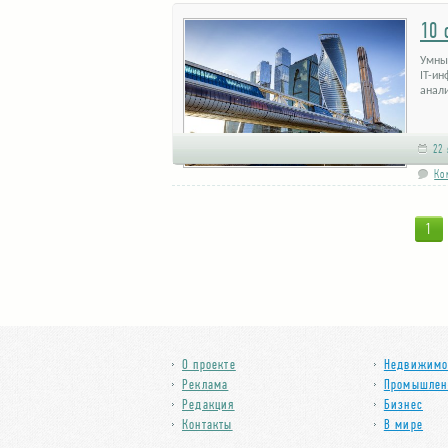
10 
Умны
IT-и
анал
22 
Ко
1
О проекте
Недвижимо
Реклама
Промышлен
Редакция
Бизнес
Контакты
В мире