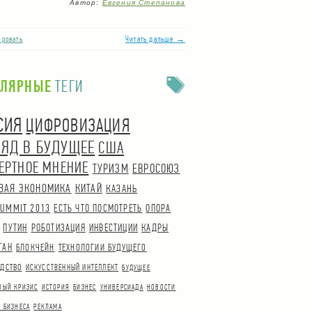
Автор:
Евгения Степанова
ровать
Читать дальше →
УЛЯРНЫЕ
ТЕГИ
СИЯ
ЦИФРОВИЗАЦИЯ
ЛЯД В БУДУЩЕЕ
США
ЕРТНОЕ МНЕНИЕ
ТУРИЗМ
ЕВРОСОЮЗ
ВАЯ ЭКОНОМИКА
КИТАЙ
КАЗАНЬ
UMMIT 2013
ЕСТЬ ЧТО ПОСМОТРЕТЬ
ОПОРА
ПУТИН
РОБОТИЗАЦИЯ
ИНВЕСТИЦИИ
КАДРЫ
ТАН
БЛОКЧЕЙН
ТЕХНОЛОГИИ БУДУЩЕГО
ДСТВО
ИСКУССТВЕННЫЙ ИНТЕЛЛЕКТ
БУДУЩЕЕ
ВЫЙ КРИЗИС
ИСТОРИЯ
БИЗНЕС
УНИВЕРСИАДА
НОВОСТИ
 БИЗНЕСА
РЕКЛАМА