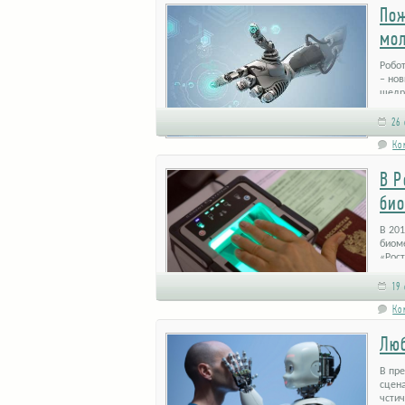
Пож
мо
Робо
– нов
щедр
26 
Ко
В Р
био
В 201
биом
«Рост
19 
Ко
Люб
В пр
сцен
чсти