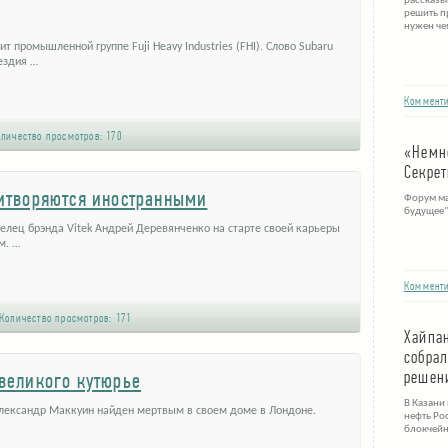
рассказы
решить п
нужен че
 промышленной группе Fuji Heavy Industries (FHI). Слово Subaru
ездия …
Комменти
личество просмотров:
170
«Немн
Секрет
итворяются иностранными
Форум ма
будущее"
елец брэнда Vitek Андрей Деревянченко на старте своей карьеры
м. …
Комменти
Количество просмотров:
171
Хайпа
собрал
решен
великого кутюрье
В Казани
лександр Маккуин найден мертвым в своем доме в Лондоне.
нефть Ро
блокчейн