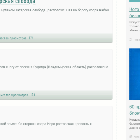
рская слобода
Кого
м Булаком Татарская слобода, расположенная на берегу озера Кабан
бизн
Искусс
только
убьют 
ество просмотров:
174
21 янв
ров к югу от поселка Судогда (Владимирская область) расположено
чество просмотров:
173
60 п
блок
Когда к
кой земле. Со стороны озера Неро ростовская крепость с
быстро
давно 
08 окт