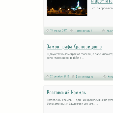
Старо-Тата
Есть за проливо
15 января 2017
1 комментарий
Колич
Замок графа Храповицкого
В двухстах километрах от Москвы, в паре километ
село Муромцево. В 1880-е …
22 декабря 2016
2 комментария
Коли
Ростовский Кремль
Ростовский кремль — один из красивейших на русс
белокаменными башнями и стенами, …