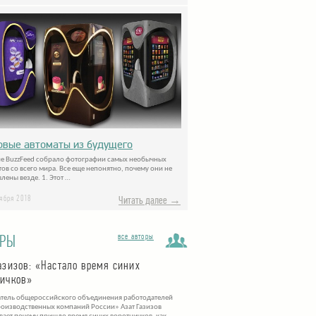
овые автоматы из будущего
е BuzzFeed собрало фотографии самых необычных
тов со всего мира. Все еще непонятно, почему они не
лены везде. 1. Этот …
тября 2018
Читать далее →
ОРЫ
все авторы
азизов: «Настало время синих
ничков»
тель общероссийского объединения работодателей
оизводственных компаний России» Азат Газизов