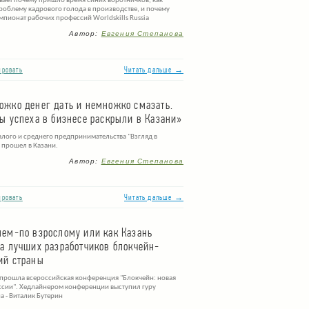
вает почему пришло время синих воротничков, как
роблему кадрового голода в производстве, и почему
мпионат рабочих профессий Worldskills Russia
Автор:
Евгения Степанова
ровать
Читать дальше →
ожко денег дать и немножко смазать.
ы успеха в бизнесе раскрыли в Казани»
лого и среднего предпринимательства "Взгляд в
 прошел в Казани.
Автор:
Евгения Степанова
ровать
Читать дальше →
нем-по взрослому или как Казань
а лучших разработчиков блокчейн-
ий страны
 прошла всероссийская конференция "Блокчейн: новая
ссии". Хедлайнером конференции выступил гуру
а - Виталик Бутерин