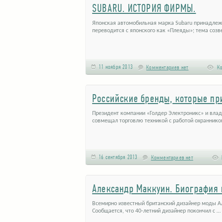
SUBARU. ИСТОРИЯ ФИРМЫ.
Японская автомобильная марка Subaru принадлежит
переводится с японского как «Плеяды»; тема созв
11 ноября 2013
Комментариев нет
Ко
Российские бренды, которые пр
Президент компании «Голдер Электроникс» и влад
совмещал торговлю техникой с работой охраннико
16 сентября 2013
Комментариев нет
Александр Маккуин. Биография 
Всемирно известный британский дизайнер моды А
Сообщается, что 40-летний дизайнер покончил с …