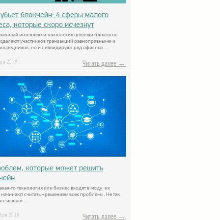
 убьет блокчейн: 4 сферы малого
еса, которые скоро исчезнут
твенный интеллект и технология цепочки блоков не
 сделают участников транзакций равноправными и
посредников, но и ликвидируют ряд офисных …
аря 2019
Читать далее →
роблем, которые может решить
чейн
акая-то технология или бизнес входят в моду, их
 начинают считать «решением всех проблем». Не так
все искали …
ября 2018
Читать далее →