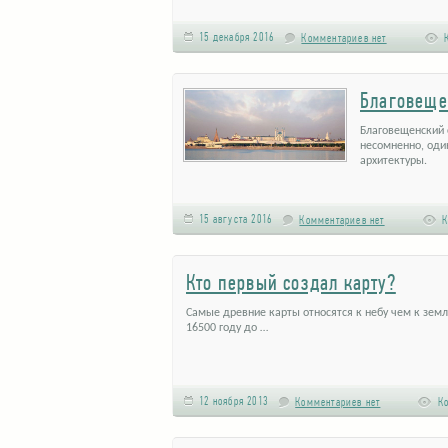
15 декабря 2016
Комментариев нет
К
Благовеще
Благовещенский 
несомненно, оди
архитектуры.
15 августа 2016
Комментариев нет
К
Кто первый создал карту?
Самые древние карты относятся к небу чем к зем
16500 году до …
12 ноября 2013
Комментариев нет
Ко