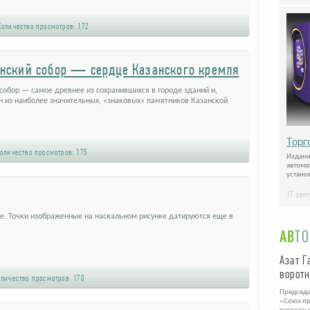
оличество просмотров:
172
нский собор — сердце Казанского кремля
собор — самое древнее из сохранившихся в городе зданий и,
н из наиболее значительных, «знаковых» памятников Казанской
Торг
оличество просмотров:
175
Издани
автома
установ
17 сен
ле. Точки изображенные на наскальном рисунке датируются еще в
АВ
Т
Азат Г
ворот
личество просмотров:
170
Председа
«Союз пр