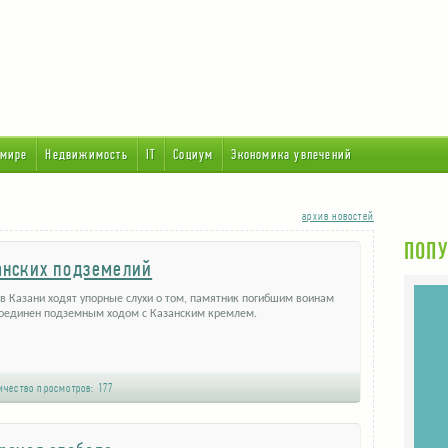
 мире
Недвижимость
IT
Социум
Экономика увлечений
архив новостей
ПОПУ
анских подземелий
в Казани ходят упорные слухи о том, памятник погибшим воинам
соединен подземным ходом с Казанским кремлем.
чество просмотров:
177