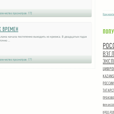
оличество просмотров:
172
Комменти
Х ВРЕМЕН
ПОП
лама начала постепенно выходить из кризиса. В двадцатых годах
точно …
РОС
ВЗГ
оличество просмотров:
171
ЭКСП
ЦИФРО
KAZANS
РОССИИ
ТАТАРС
ПРОИЗВО
ФИНАНСО
ИДЕЯ ДЛЯ