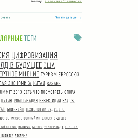
Автор:
Евгения Степанова
ровать
Читать дальше →
УЛЯРНЫЕ
ТЕГИ
СИЯ
ЦИФРОВИЗАЦИЯ
ЛЯД В БУДУЩЕЕ
США
ЕРТНОЕ МНЕНИЕ
ТУРИЗМ
ЕВРОСОЮЗ
ВАЯ ЭКОНОМИКА
КИТАЙ
КАЗАНЬ
UMMIT 2013
ЕСТЬ ЧТО ПОСМОТРЕТЬ
ОПОРА
ПУТИН
РОБОТИЗАЦИЯ
ИНВЕСТИЦИИ
КАДРЫ
ТАН
БЛОКЧЕЙН
ТЕХНОЛОГИИ БУДУЩЕГО
ДСТВО
ИСКУССТВЕННЫЙ ИНТЕЛЛЕКТ
БУДУЩЕЕ
ВЫЙ КРИЗИС
ИСТОРИЯ
БИЗНЕС
УНИВЕРСИАДА
НОВОСТИ
 БИЗНЕСА
РЕКЛАМА