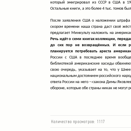
который эмигрировал из СССР в США в 193
Остальные книги, а это более 4 тыс. томов б
После заявления США о наложении штрафа 
скором времени наша страна даст своё жёст
предлагает Минкульту наложить на америка
Речь идёт о семи книгах коллекции, перед
до сих пор не возвращённых. И если р
планируется потребовать ареста америк
России с США в последнее время вообще
библиотекой американские хасиды обвиняют
свою очередь, указывает на то, что у Шне
национальным достоянием российского народа
ответа России на него –«закона Димы Яковле
обороне, которые обе страны никак не могут р
Количество просмотров:
1117