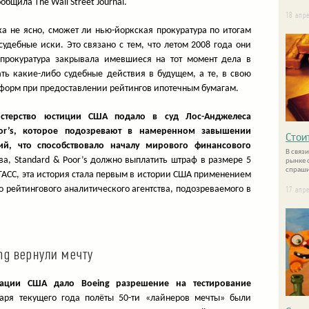
бщила The Wall Street Journal.
18 апр
ка не ясно, сможет ли нью-йоркская прокуратура по итогам
удебные иски. Это связано с тем, что летом 2008 года они
 прокуратура закрывала имевшиеся на тот момент дела в
ть какие-либо судебные действия в будущем, а те, в свою
еформ при предоставлении рейтингов ипотечным бумагам.
стерство юстиции США подало в суд Лос-Анджелеса
or’s, которое подозревают в намеренном завышении
Стои
ий, что способствовало началу мирового финансового
В связи
а, Standard & Poor’s должно выплатить штраф в размере 5
рынке 
спраши
-ТАСС, эта история стала первым в истории США применением
 рейтингового аналитического агентства, подозреваемого в
17 апр
ng вернули мечту
иации США дало Boeing разрешение на тестирование
ря текущего года полёты 50-ти «лайнеров мечты» были