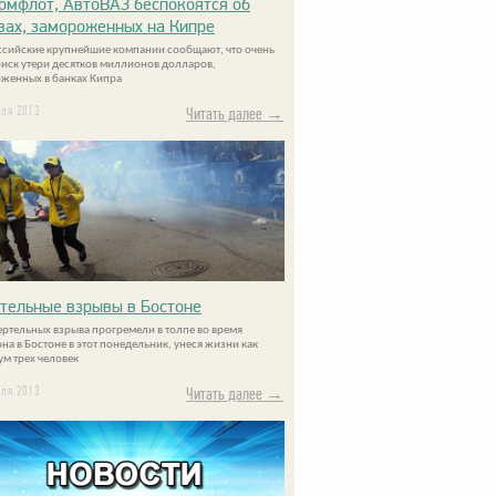
омфлот, АвтоВАЗ беспокоятся об
вах, замороженных на Кипре
ссийские крупнейшие компании сообщают, что очень
риск утери десятков миллионов долларов,
женных в банках Кипра
еля 2013
Читать далее →
тельные взрывы в Бостоне
ертельных взрыва прогремели в толпе во время
на в Бостоне в этот понедельник, унеся жизни как
м трех человек
еля 2013
Читать далее →