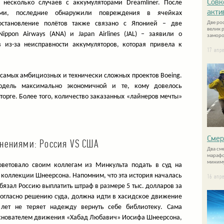
Совк
 несколько случаев с аккумуляторами Dreamliner. После
акти
ами, последние обнаружили повреждения в ячейках
иостановление полётов также связано с Японией – две
Две ро
велик 
ppon Airways (ANA) и Japan Airlines (JAL) – заявили о
заморо
в из-за неисправности аккумуляторов, которая привела к
17 апр
 самых амбициозных и технически сложных проектов Boeing.
модель максимально экономичной и те, кому довелось
осторге. Более того, количество заказанных «лайнеров мечты»
Смер
нениями: Россия VS США
Два см
марафо
миниму
оветовало своим коллегам из Минкульта подать в суд на
з коллекции Шнеерсона. Напомним, что эта история началась
16 апр
обязал Россию выплатить штраф в размере 5 тыс. долларов за
согласно решению суда, должна идти в хасидское движение
лет не теряет надежду вернуть себе библиотеку. Сама
 основателем движения «Хабад Любавич» Иосифа Шнеерсона,