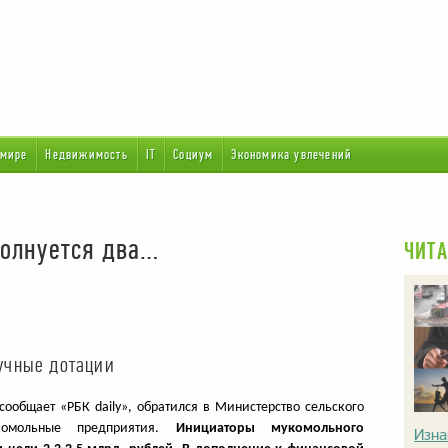
 мире
Недвижимость
IT
Социум
Экономика увлечений
волнуется два…
ЧИТА
учные дотации
сообщает «РБК daily», обратился в Министерство сельского
комольные предприятия.
Инициаторы мукомольного
Изна