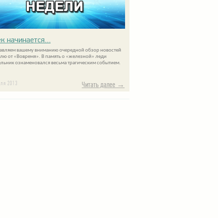
ек начинается…
авляем вашему вниманию очередной обзор новостей
елю от «Вовремя». В память о «железной» леди
льник ознаменовался весьма трагическим событием.
еля 2013
Читать далее →