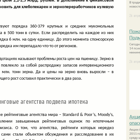
 цели 2,2-2,5 млрд. рублей. В дополнение к финансовой
В трад
новить для хлебопекарен и зернопереработчиков нулевую
новости
26 апр
вуют порядка 360-379 крупных и средних мукомольных
Пожа
 в 500 тонн в сутки. Если распределить на каждое из них
Подм
дка 6 млн. на одну единицу. До этого момента спонсорскую
Сегодн
зредка им перепадало что-то от регионов.
14 пси
миниму
дотациях называют проблемы роста цен на пшеницу. Зерно в
26 апр
 повлекло за собой распродажу запасов интервенционного
3 млн. тонн зерна. Да и цены на зерно вновь выросли – в
щего рост составил практически в два раза.
говые агентства подвела ипотека
рейтинговые агентства мира – Standard & Poor’s, Moody’s,
Акци
тавлении завышенных рейтинговых оценок по ипотечным
опас
зиса. О том, что агентства, рейтинги которых нередко
Акции 
 сами стали объектом обсуждения и расследование в их
2011 г
среду 