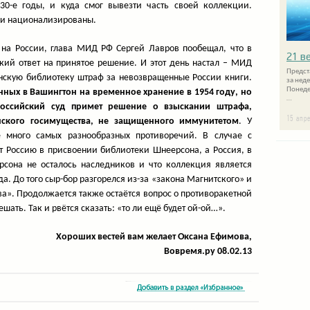
0-е годы, и куда смог вывезти часть своей коллекции.
ыли национализированы.
на России, глава МИД РФ Сергей Лавров пообещал, что в
21 в
кий ответ на принятое решение. И этот день настал – МИД
Предст
нскую библиотеку штраф за невозвращенные России книги.
за нед
Понеде
анных в Вашингтон на временное хранение в 1954 году, но
…
оссийский суд примет решение о взыскании штрафа,
15 апр
анского госимущества, не защищенного иммунитетом
. У
 много самых разнообразных противоречий. В случае с
 Россию в присвоении библиотеки Шнеерсона, а Россия, в
ерсона не осталось наследников и что коллекция является
. До того сыр-бор разгорелся из-за «закона Магнитского» и
ва». Продолжается также остаётся вопрос о противоракетной
ешать. Так и рвётся сказать: «то ли ещё будет ой-ой…».
Хороших вестей вам желает Оксана Ефимова,
Вовремя.ру 08.02.13