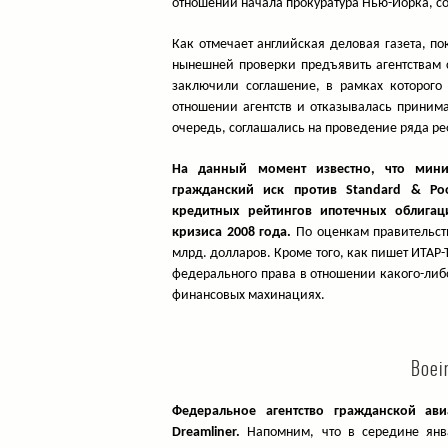
отношении начала прокуратура Нью-Йорка, соо
Как отмечает английская деловая газета, по
нынешней проверки предъявить агентствам с
заключили соглашение, в рамках которого
отношении агентств и отказывалась принима
очередь, соглашались на проведение ряда р
На данный момент известно, что мини
гражданский иск против Standard & Po
кредитных рейтингов ипотечных облигац
кризиса 2008 года.
По оценкам правительств
млрд. долларов. Кроме того, как пишет ИТАР
федерального права в отношении какого-либо
финансовых махинациях.
Boei
Федеральное агентство гражданской ав
Dreamliner.
Напомним, что в середине янва