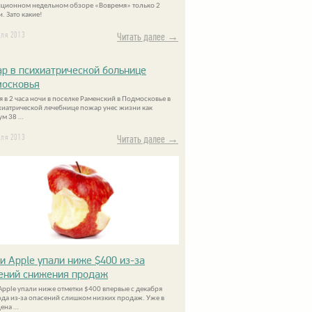
иционном недельном обзоре «Вовремя» только 2
. Зато какие!
еля 2013
Читать далее →
р в психиатрической больнице
осковья
я в 2 часа ночи в поселке Раменский в Подмосковье в
хиатрической лечебнице пожар унес жизни как
м 38 …
еля 2013
Читать далее →
и Apple упали ниже $400 из-за
ений снижения продаж
Apple упали ниже отметки $400 впервые с декабря
ода из-за опасений слишком низких продаж. Уже в
цена …