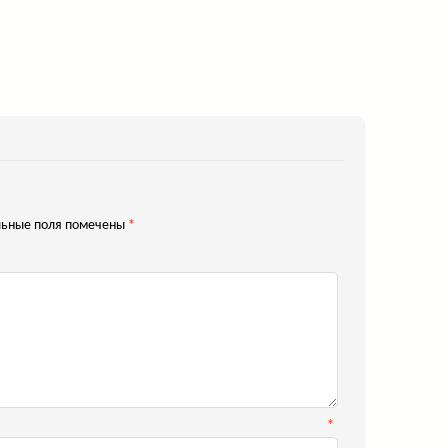
ьные поля помечены
*
*
мя