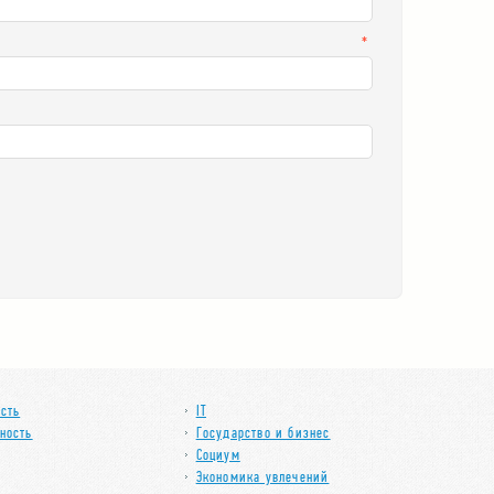
*
mail
сть
IT
ность
Государство и бизнес
Социум
Экономика увлечений