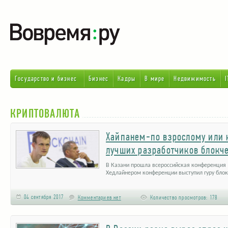
Государство и бизнес
Бизнес
Кадры
В мире
Недвижимость
I
КРИПТОВАЛЮТА
Хайпанем-по взрослому или 
лучших разработчиков блокч
В Казани прошла всероссийская конференция 
Хедлайнером конференции выступил гуру бло
04 сентября 2017
Комментариев нет
Количество просмотров:
178