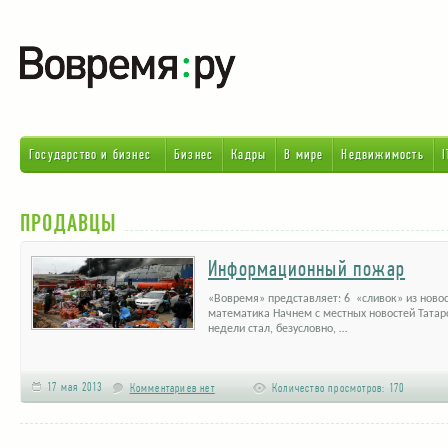
Государство и бизнес
Бизнес
Кадры
В мире
Недвижимость
I
ПРОДАВЦЫ
Информационный пожар
«Вовремя» представляет: 6 «сливок» из новос
математика Начнем с местных новостей Татарс
недели стал, безусловно, …
17 мая 2013
Комментариев нет
Количество просмотров:
170