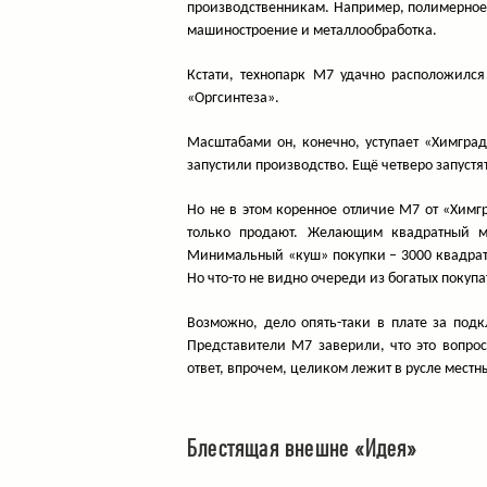
производственникам. Например, полимерное 
машиностроение и металлообработка.
Кстати, технопарк М7 удачно расположилс
«Оргсинтеза».
Масштабами он, конечно, уступает «Химград
запустили производство. Ещё четверо запустят
Но не в этом коренное отличие М7 от «Химгр
только продают. Желающим квадратный м
Минимальный «куш» покупки – 3000 квадратн
Но что-то не видно очереди из богатых покупа
Возможно, дело опять-таки в плате за под
Представители М7 заверили, что это вопро
ответ, впрочем, целиком лежит в русле местн
Блестящая внешне «Идея»