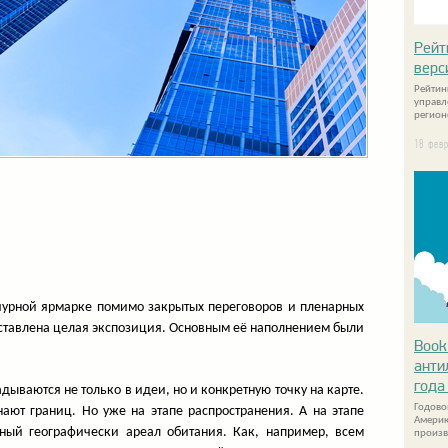
Рейт
верс
Рейтин
управл
регион
18 фев
чурной ярмарке помимо закрытых переговоров и пленарных
дставлена целая экспозиция. Основным её наполнением были
Book
анти
года 
дываются не только в идеи, но и конкретную точку на карте.
Годово
нают границ. Но уже на этапе распространения. А на этапе
Америк
ный географически ареал обитания. Как, например, всем
произв