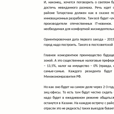
И, наконец, хочется поговорить о светлом б
достичь невиданного размаха. Речь идет 
районе Татарстана должен как в сказке п
инновационных разработок. Там всё будет «ум
производители отечественных IT-новино
необходимая для комфортной жизнедеятельн
Ориентировочная дата первого заезда – 2015 
город надо построить. Такого в постсоветской
Главное конкурентное преимущество будущ
зоной. А это существенные налоговые префере
– 13,5%, налог на имущество – 0% (правда, 
самые-самые. Каждого резидента будут
Минэкономразвития РФ.
Но как оно будет на самом деле через 2-3 го
зиц-офисы. То есть там будут честно сидеть
надо будет в ежедневном режиме общаться 
останутся в Казани. На каждую встречу с рай
отрасли это не редкость) таких выездов бувает