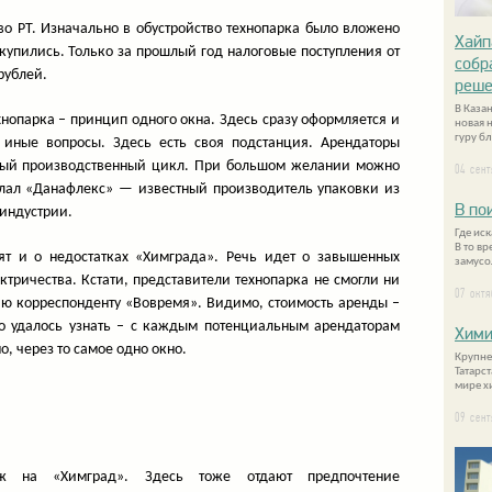
 РТ. Изначально в обустройство технопарка было вложено
Хайп
окупились. Только за прошлый год налоговые поступления от
собр
рублей.
реше
В Каза
хнопарка – принцип одного окна. Здесь сразу оформляется и
новая 
гуру б
иные вопросы. Здесь есть своя подстанция. Арендаторы
утый производственный цикл. При большом желании можно
04 сен
делал «Данафлекс» — известный производитель упаковки из
В по
оиндустрии.
Где ис
В то в
ят и о недостатках «Химграда». Речь идет о завышенных
замусо
ктричества. Кстати, представители технопарка не смогли ни
07 окт
ию корреспонденту «Вовремя». Видимо, стоимость аренды –
то удалось узнать – с каждым потенциальным арендаторам
Хими
, через то самое одно окно.
Крупне
Татарс
мире х
09 сен
ж на «Химград». Здесь тоже отдают предпочтение