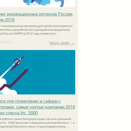
инг инновационных регионов России:
ия 2018
г инновационных регионов для целей мониторинга и
ения был разработан Ассоциацией инновационных
ов России (АИРР) в 2012 году совместно с …
раля 2019
Читать далее →
ing для поликлиник и сафари с
лопами: самые крутые компании 2018
из списка Inc. 5000
й рейтинг самых быстрорастущих частных компаний
и Inc. 5000 включает совершенно разные бизнесы — и
одителей баночного вина, и грузоперевозчиков, …