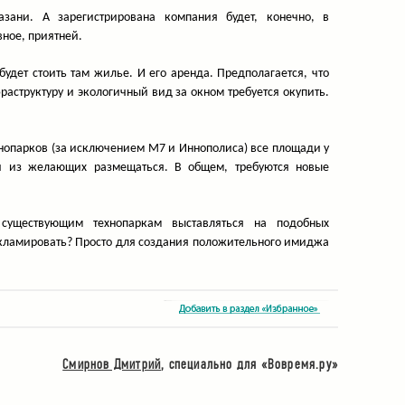
зани. А зарегистрирована компания будет, конечно, в
вное, приятней.
будет стоить там жилье. И его аренда. Предполагается, что
аструктуру и экологичный вид за окном требуется окупить.
хнопарков (за исключением М7 и Иннополиса) все площади у
ди из желающих размещаться. В общем, требуются новые
 существующим технопаркам выставляться на подобных
екламировать? Просто для создания положительного имиджа
Смирнов Дмитрий
, cпециально для «Вовремя.ру»