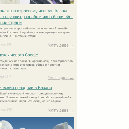
анем-по взрослому или как Казань
ала лучших разработчиков блокчейн-
ний страны
ни прошла всероссийская конференция «Блокчейн:
нефть России». Хедлайнером конференции выступил
локчейна — Виталик Бутерин
тября 2017
Читать далее →
исках нового Google
кать деньги на проект? Скорая помощь для стартаперов
ремя как многие стартаперы обивают пороги и
ливают клавиатуры …
ября 2013
Читать далее →
ческий праздник в Казани
йший химический концерн приходит в столицу
тана. Почти секретный завод 5 сентября крупнейший в
имический концерн BASF официально открыл …
тября 2013
Читать далее →