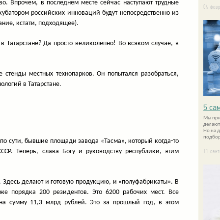
во. Впрочем, в последнем месте сейчас наступают трудные
04 фев
кубатором российских инноваций будут непосредственно из
ание, кстати, подходящее).
в Татарстане? Да просто великолепно! Во всяком случае, в
 стенды местных технопарков. Он попытался разобраться,
ологий в Татарстане.
5 са
Мы при
делают
Но на 
подбор
 по сути, бывшие площади завода «Тасма», который когда-то
ССР. Теперь, слава Богу и руководству республики, этим
11 сен
 Здесь делают и готовую продукцию, и «полуфабрикаты». В
же порядка 200 резидентов. Это 6200 рабочих мест. Все
а сумму 11,3 млрд рублей. Это за прошлый год, в этом