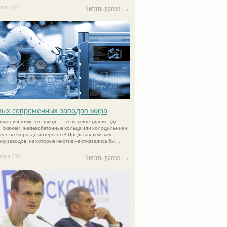
раля 2019
Читать далее →
мых современных заводов мира
выкли к тому, что завод — это унылое здание, где
, скажем, железобетонные кольца или холодильники.
деле все гораздо интереснее! Представляем вам
ку заводов, на которые многие не отказались бы …
тября 2017
Читать далее →