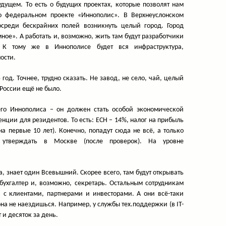
удущем. То есть о будущих проектах, которые позволят нам
о федеральном проекте «Иннополис». В Верхнеуслонском
осреди бескрайних полей возникнуть целый город. Город
ное». А работать и, возможно, жить там будут разработчики
к. К тому же в Иннополисе будет вся инфраструктура,
ости.
год. Точнее, трудно сказать. Не завод, не село, чай, целый
 России ещё не было.
его Иннополиса – он должен стать особой экономической
нции для резидентов. То есть: ЕСН – 14%, налог на прибыль
на первые 10 лет). Конечно, попадут сюда не всё, а только
 утверждать в Москве (после проверок). На уровне
да, знает один Всевышний. Скорее всего, там будут открывать
 бухгалтер и, возможно, секретарь. Остальным сотрудникам
с клиентами, партнерами и инвесторами. А они всё-таки
она не наездишься. Например, у службы тех.поддержки (в IT-
 и десяток за день.