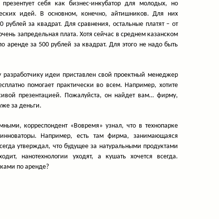
презентует себя как бизнес-инкубатор для молодых, но
еских идей. В основном, конечно, айтишников. Для них
0 рублей за квадрат. Для сравнения, остальные платят – от
е очень запредельная плата. Хотя сейчас в среднем казанском
 аренде за 500 рублей за квадрат. Для этого не надо быть
у разработчику идеи приставлен свой проектный менеджер
бесплатно помогает практически во всем. Например, хотите
асивой презентацией. Пожалуйста, он найдет вам… фирму,
уже за деньги.
мными, корреспондент «Вовремя» узнал, что в технопарке
инноваторы. Например, есть там фирма, занимающаяся
сегда утверждал, что будущее за натуральными продуктами
одит, нанотехнологии уходят, а кушать хочется всегда.
иками по аренде?