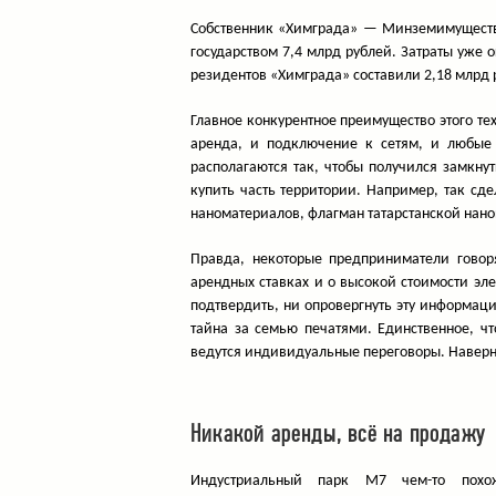
Собственник «Химграда» — Минземимущество
государством 7,4 млрд рублей. Затраты уже 
резидентов «Химграда» составили 2,18 млрд 
Главное конкурентное преимущество этого те
аренда, и подключение к сетям, и любые 
располагаются так, чтобы получился замкн
купить часть территории. Например, так с
наноматериалов, флагман татарстанской нан
Правда, некоторые предприниматели говор
арендных ставках и о высокой стоимости эле
подтвердить, ни опровергнуть эту информац
тайна за семью печатями. Единственное, ч
ведутся индивидуальные переговоры. Наверно
Никакой аренды, всё на продажу
Индустриальный парк М7 чем-то похо