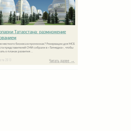
опарки Татарстана: размножение
ованием
е местного бизнеса в промзонах? Резервации для МСБ
уста представителей СМИ собрали в «Татмедиа», чтобы
зать о планах развития …
уста 2013
Читать далее →