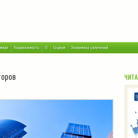
 мире
Недвижимость
IT
Социум
Экономика увлечений
торов
ЧИТА